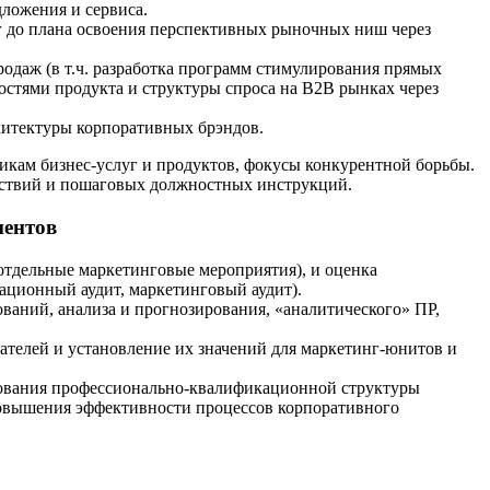
ложения и сервиса.
г до плана освоения перспективных рыночных ниш через
одаж (в т.ч. разработка программ стимулирования прямых
остями продукта и структуры спроса на B2B рынках через
хитектуры корпоративных брэндов.
кам бизнес-услуг и продуктов, фокусы конкурентной борьбы.
йствий и пошаговых должностных инструкций.
иентов
отдельные маркетинговые мероприятия), и оценка
ционный аудит, маркетинговый аудит).
аний, анализа и прогнозирования, «аналитического» ПР,
ателей и установление их значений для маркетинг-юнитов и
рования профессионально-квалификационной структуры
повышения эффективности процессов корпоративного