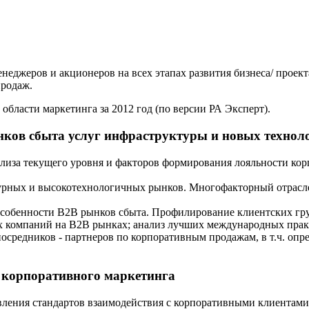
неджеров и акционеров на всех этапах развития бизнеса/ проект
продаж.
области маркетинга за 2012 год (по версии РА Эксперт).
ынков сбыта услуг инфраструктуры и новых технол
ализа текущего уровня и факторов формирования лояльности ко
рных и высокотехнологичных рынков. Многофакторный отраслево
собенности B2B рынков сбыта. Профилирование клиентских гр
 компаний на B2B рынках; анализ лучших международных прак
осредников - партнеров по корпоративным продажам, в т.ч. опр
 корпоративного маркетинга
вления стандартов взаимодействия с корпоративными клиентами