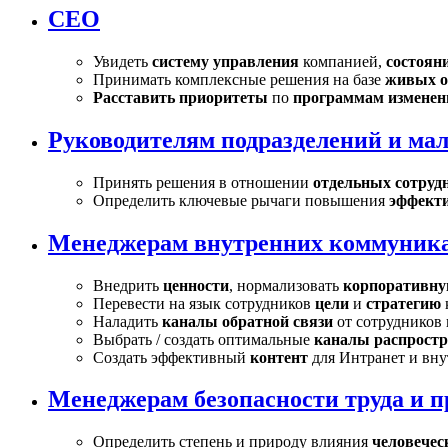
СЕО
Увидеть
систему управления
компанией,
состоян
Принимать комплексные решения на базе
живых о
Расставить приоритеты
по
программам изменен
Руководителям подразделений и ма
Принять решения в отношении
отдельных сотруд
Определить ключевые рычаги повышения
эффекти
Менеджерам внутренних коммуник
Внедрить
ценности
, нормализовать
корпоративну
Перевести на язык сотрудников
цели
и
стратегию
Наладить
каналы обратной связи
от сотрудников
Выбрать / создать оптимальные
каналы распрост
Создать эффективный
контент
для Интранет и в
Менеджерам безопасности труда и п
Определить степень и природу влияния
человечес