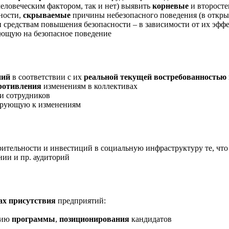
человеческим фактором, так и нет) выявить
корневые
и второст
ности,
скрываемые
причины небезопасного поведения (в откры
 средствам повышения безопасности – в зависимости от их эфф
ующую на безопасное поведение
ний
в соответствии с их
реальной текущей востребованностью
ротивления
изменениям в коллективах
и сотрудников
ирующую к изменениям
орительности и инвестиций в социальную инфраструктуру те, чт
нии и пр. аудиторий
ах присутствия
предприятий:
нию
программы
,
позиционирования
кандидатов