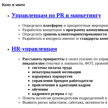
Кому и зачем
Управленцам по PR и маркетингу
Определить
платформу
и приоритетные мероприя
Разработать концепцию и
программу коммуника
Определить
уровень клиентоориентированности
Разработать и внедрить именно те
стандарты ком
HR-управленцам
Расставить приоритеты
в своих усилиях по упра
показателям
(текучки и лояльности, ФОТ, уровне
системы оплаты труда
нематериальной мотивации
карьерных маршрутов
управления брендом работодателя
привлечения и адаптации кадров
обучения
кадрового резерва
и пр.
Помочь коллегам (руководителям подразделений и
Выявить риски забастовок, саботажа, активности в