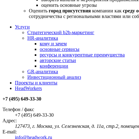
оценить основные угрозы
Оценить
город присутствия
компании как
среду 
сотрудничества с региональными властями или с
Услуги
Стратегический b2b-маркетинг
HR-аналитика
кому и зачем
основные сервисы
ресурсы и конкурентные преимущества
авторские статьи
конференции
GR-аналитика
Инвестиционный анализ
Проекты и клиенты
HeadWorkers
+7 (495) 649-33-30
Телефон / факс
+7 (495) 649-33-30
Адрес:
127473, г. Москва, ул. Селезневская, д. 11а, стр.2, помеще
E-mail:
info@headwork.ru