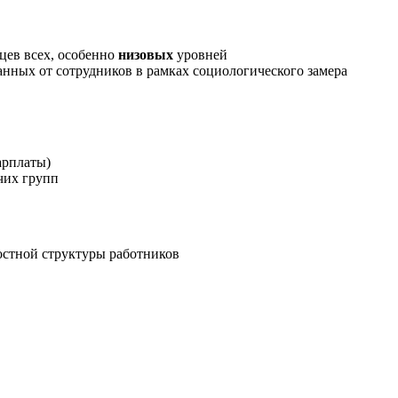
цев всех, особенно
низовых
уровней
анных от сотрудников в рамках социологического замера
арплаты)
чих групп
остной структуры работников