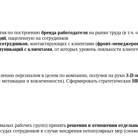
тия по построению
бренда работодателя
на рынке труда (в т.ч.
ций
, нацеленную на сотрудников
 сотрудников
, контактирующих с клиентами (
фронт-менеджеро
муникаций с клиентами
, от которых уровень лояльности клиен
влению персоналом в целом по компании, получив на руки
3-D-
й мотивации и вовлеченности). Сформировать стратегические
HR
 малых рабочих групп) принять
решения в отношении отдельн
 судах сотрудников в случае внедрения непопулярных мер (сниж