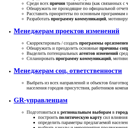
Среди всех
причин
травматизма (как связанных с 
Обнаружить не проходящие по официальной отчет
Расставить приоритеты по основным программам и
Разработать
программу коммуникаций
, мотивир
Менеджерам проектов изменений
Скорректировать / создать
программы орг.измене
Обнаружить и преодолеть основные
причины соп
Выделить потенциальных
агентов изменений
сред
Спланировать
программу коммуникаций
, мотив
Менеджерам соц. ответственности
Выбрать из всех направлений и объектов благотв
населения городов присутствия, работников компа
GR-управленцам
Подготовиться к
региональным выборам
в
город
построить
политическую карту
сил влияния
определить параметры предлагаемой населе
выбрать каналы и мероприятия продвижения