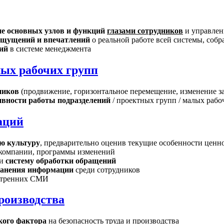
ие основных узлов и функций
глазами сотрудников
и управлен
щущений и впечатлений
о реальной работе всей системы, собр
ий
в системе менеджмента
лых рабочих групп
ников
(продвижение, горизонтальное перемещение, изменение з
вности работы подразделений
/ проектных групп / малых рабо
аций
ю культуру
, предварительно оценив текущие особенности ценн
компании, программы изменений
 и
систему обработки обращений
ранения информации
среди сотрудников
нутренних СМИ
роизводства
кого фактора
на безопасность труда и производства